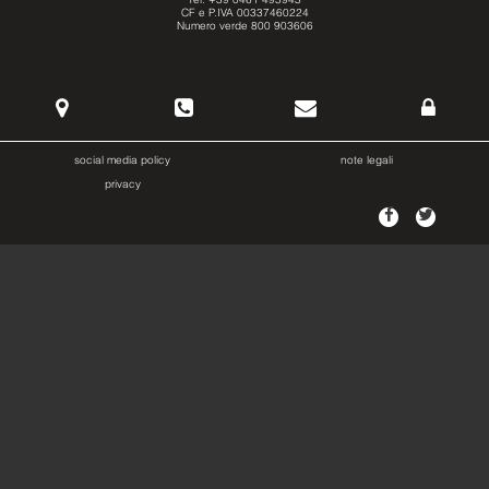
CF e P.IVA 00337460224
Numero verde 800 903606
social media policy
note legali
privacy