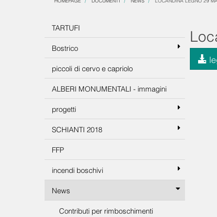
HOMEPAGE
DOCUMENTI
NEWS
LOCANDINA LEGNO 29 MA
TARTUFI
Loc
Bostrico
le
piccoli di cervo e capriolo
ALBERI MONUMENTALI - immagini
progetti
SCHIANTI 2018
FFP
incendi boschivi
News
Contributi per rimboschimenti