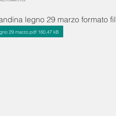
RZO FORMATO FILE
andina legno 29 marzo formato fi
gno 29 marzo.pdf 180,47 kB