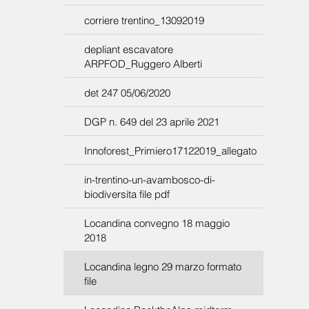
corriere trentino_13092019
depliant escavatore
ARPFOD_Ruggero Alberti
det 247 05/06/2020
DGP n. 649 del 23 aprile 2021
Innoforest_Primiero17122019_allegato
in-trentino-un-avambosco-di-
biodiversita file pdf
Locandina convegno 18 maggio
2018
Locandina legno 29 marzo formato
file
Locandina RocktheAlps midterm